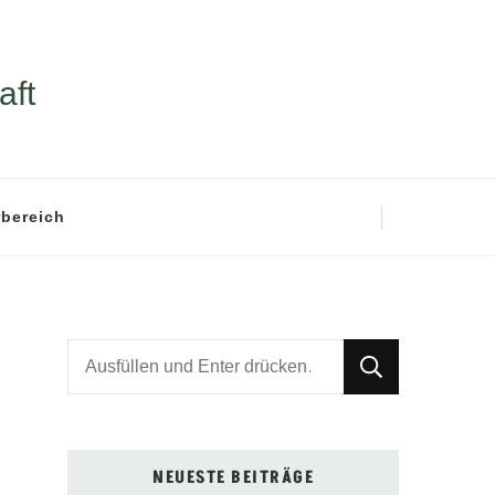
aft
rbereich
Suchst
du
nach
etwas?
NEUESTE BEITRÄGE