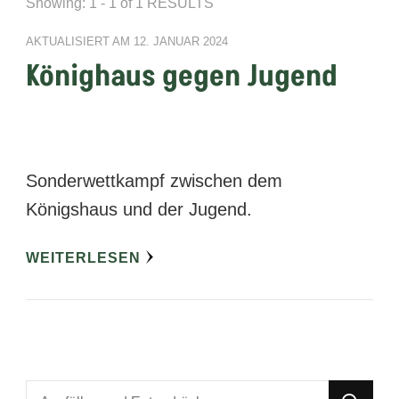
Showing: 1 - 1 of 1 RESULTS
AKTUALISIERT AM
12. JANUAR 2024
Könighaus gegen Jugend
Sonderwettkampf zwischen dem
Königshaus und der Jugend.
WEITERLESEN
Suchst