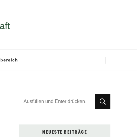
aft
rbereich
Suchst
du
nach
etwas?
NEUESTE BEITRÄGE