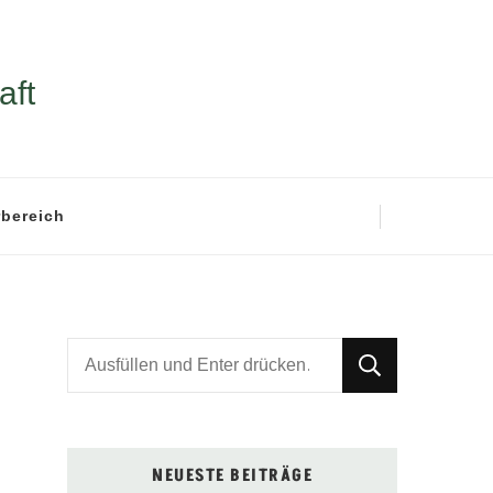
aft
rbereich
Suchst
du
nach
etwas?
NEUESTE BEITRÄGE