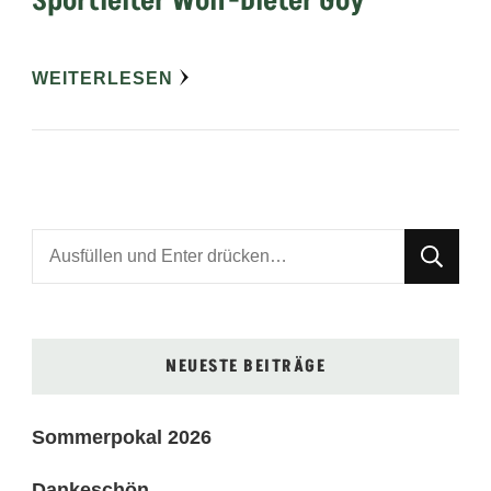
Sportleiter Wolf-Dieter Goy
WEITERLESEN
Suchst
du
nach
etwas?
NEUESTE BEITRÄGE
Sommerpokal 2026
Dankeschön