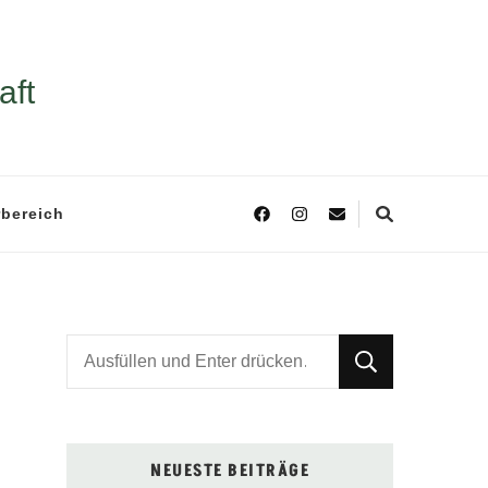
aft
rbereich
Suchst
du
nach
etwas?
NEUESTE BEITRÄGE