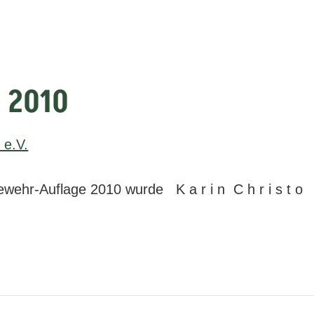
 2010
gewehr-Auflage 2010 wurde K a r i n C h r i s t o