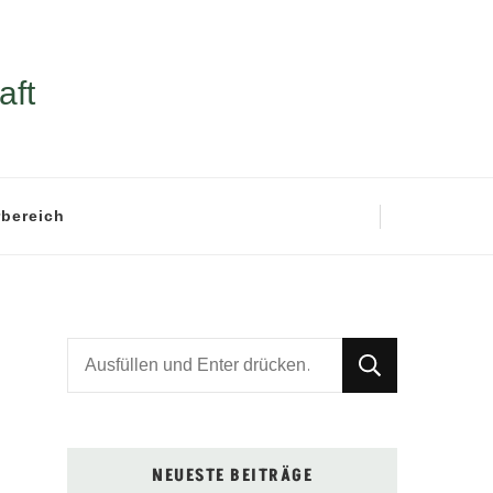
aft
rbereich
Suchst
du
nach
etwas?
NEUESTE BEITRÄGE