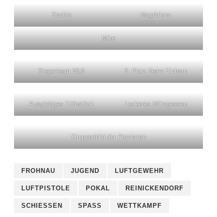
Sophie
Magdalena
Mike
Siegerteam 10,9
2. Platz Team Einhorn
Ausgiebiges Frühstück
Leckeres Mittagessen
Gruppenbild der Plazierten
FROHNAU
JUGEND
LUFTGEWEHR
LUFTPISTOLE
POKAL
REINICKENDORF
SCHIESSEN
SPASS
WETTKAMPF