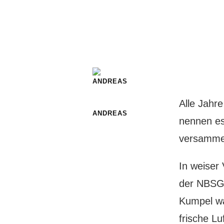
Alle Jahr
ANDREAS
nennen es
versamme
In weiser 
der NBSG d
Kumpel wa
frische L