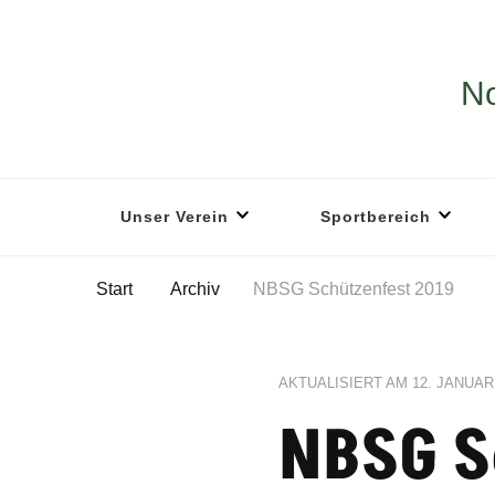
No
Unser Verein
Sportbereich
Start
Archiv
NBSG Schützenfest 2019
AKTUALISIERT AM
12. JANUAR
NBSG S