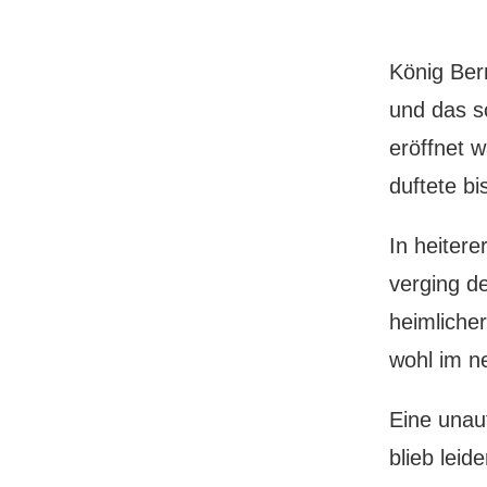
König Bern
und das s
eröffnet 
duftete bi
In heiter
verging d
heimliche
wohl im n
Eine unau
blieb leid