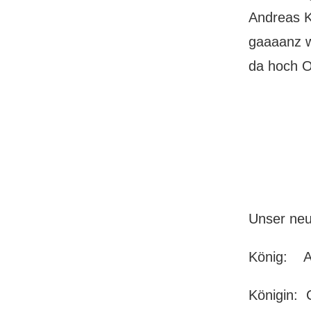
Andreas K
gaaaanz w
da hoch O
Unser neu
König: A
Königin: 