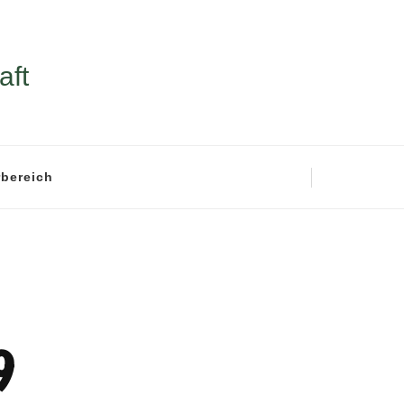
aft
rbereich
9