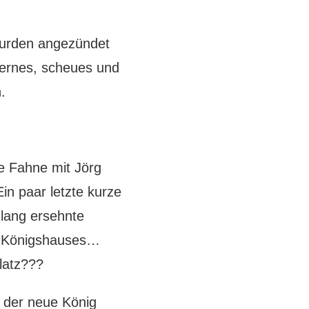
wurden angezündet
hternes, scheues und
.
e Fahne mit Jörg
in paar letzte kurze
lang ersehnte
n Königshauses…
latz???
s der neue König