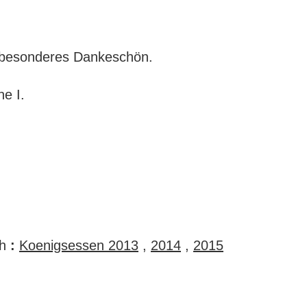
 besonderes Dankeschön.
ne I.
ch
:
Koenigsessen 2013
,
2014
,
2015