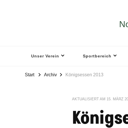
No
Unser Verein
Sportbereich
Start
Archiv
Königsessen 2013
AKTUALISIERT AM
15. MÄRZ 2
Königs