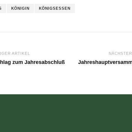
S
KÖNIGIN
KÖNIGSESSEN
GER ARTIKEL
NÄCHSTER
chlag zum Jahresabschluß
Jahreshauptversamm