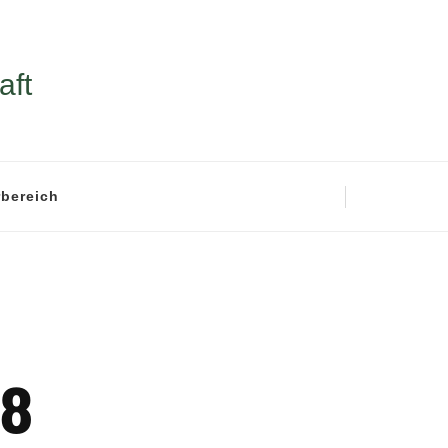
aft
rbereich
18