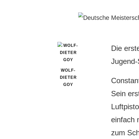
Die erst
Jugend-
WOLF-
DIETER
Constant
GOY
Sein ers
Luftpist
einfach 
zum Schl