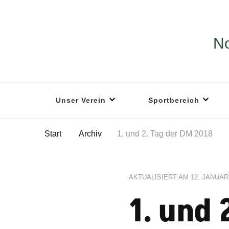
No
Unser Verein
Sportbereich
Start
Archiv
1. und 2. Tag der DM 2018
AKTUALISIERT AM
12. JANUAR
1. und 