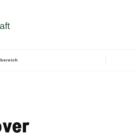
aft
rbereich
over