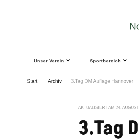
No
Unser Verein
Sportbereich
Start
Archiv
3.Tag DM Auflage Hannover
AKTUALISIERT AM
24. AUGUST
3.Tag 