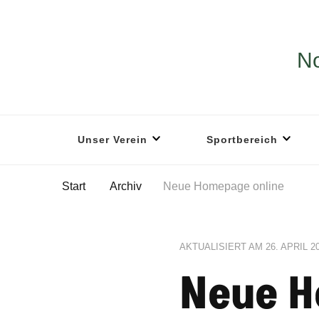
No
Unser Verein
Sportbereich
Start
Archiv
Neue Homepage online
AKTUALISIERT AM
26. APRIL 2
Neue H