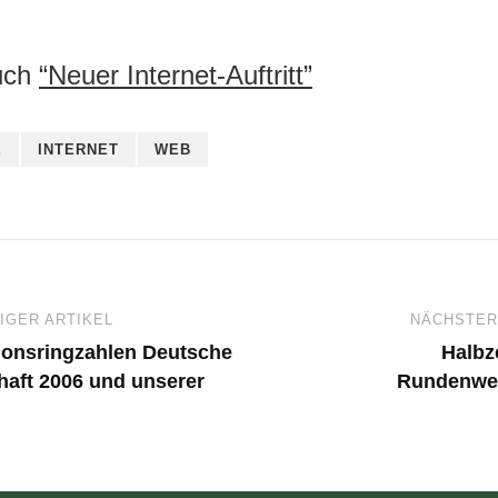
uch
“Neuer Internet-Auftritt”
E
INTERNET
WEB
GER ARTIKEL
NÄCHSTER
tionsringzahlen Deutsche
Halbz
haft 2006 und unserer
Rundenwe