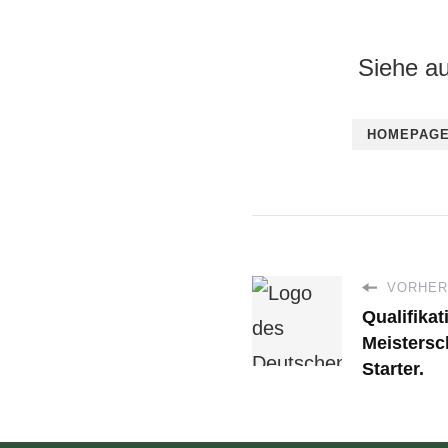
Siehe a
HOMEPAG
VORHERI
Qualifika
Meistersc
Starter.