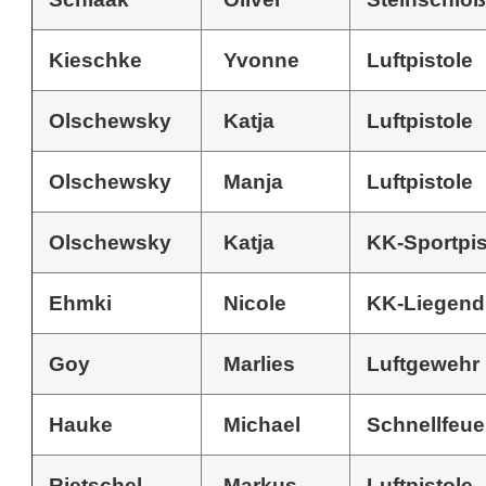
Kieschke
Yvonne
Luftpistole
Olschewsky
Katja
Luftpistole
Olschewsky
Manja
Luftpistole
Olschewsky
Katja
KK-Sportpis
Ehmki
Nicole
KK-Liegend
Goy
Marlies
Luftgewehr
Hauke
Michael
Schnellfeue
Rietschel
Markus
Luftpistole