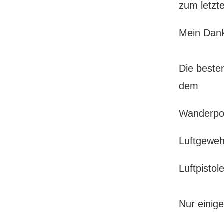
zum letzt
Mein Dank 
Die beste
dem
Wanderpok
Luftgewe
Luftpist
Nur einig