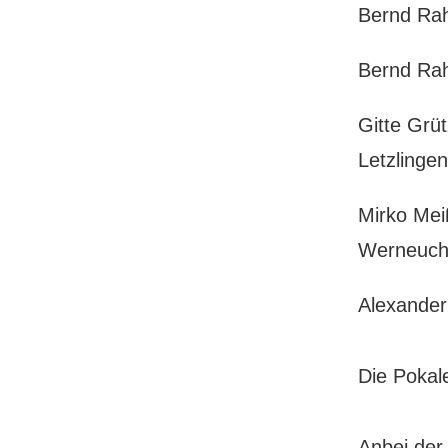
Bernd
Bernd
Gitte 
Letzlingen
Mirko 
Werneuc
Alexa
Die Pokal
Anbei der