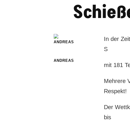
Schieß
In der Zei
S
ANDREAS
mit 181 T
Mehrere V
Respekt!
Der Wettka
bis