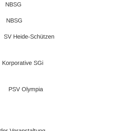
 NBSG
 NBSG
 Heide-Schützen
porative SGi
SV Olympia
 der Veranstaltung