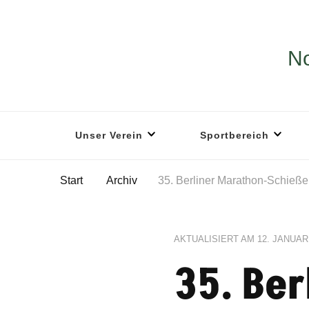
No
Unser Verein
Sportbereich
Start
Archiv
35. Berliner Marathon-Schieß
AKTUALISIERT AM
12. JANUAR
35. Be