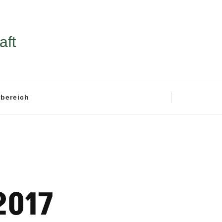
aft
rbereich
2017